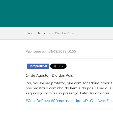
Início
Notícias
Dia dos Pais
Publicado em: 14/08/2022 10:00
Compartilhar
14 de Agosto - Dia dos Pais
Pai, aquele ser protetor, que com sabedoria amor e
nos mostra o caminho do bem e da paz. O ser que
segurança com a sua presença. Feliz dia dos pais.
#CasaDoPovo
#CâmaraMunicipal
#DiaDosAvós
#Ip