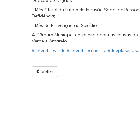
Doação de Órgãos;
- Mês Oficial da Luta pela Inclusão Social de Pesso
Deficiência;
- Mês de Prevenção ao Suicídio.
A Câmara Municipal de Ipueira apoia as causas do
Verde e Amarelo.
#setembroverde
#setembroamarelo
#deeplaser
#sa
Voltar