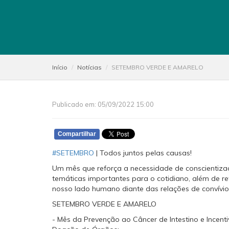
Início
Notícias
SETEMBRO VERDE E AMARELO
Publicado em: 05/09/2022 15:00
Compartilhar
#SETEMBRO
| Todos juntos pelas causas!
Um mês que reforça a necessidade de conscientiza
temáticas importantes para o cotidiano, além de re
nosso lado humano diante das relações de convívio
SETEMBRO VERDE E AMARELO
- Mês da Prevenção ao Câncer de Intestino e Incenti