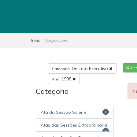
Início
Legislações
Pe
Decreto Executivo
Categoria:
1998
Ano:
Categoria
N
Ata da Sessão Solene
1
Atas das Sessões Extraordinária
6