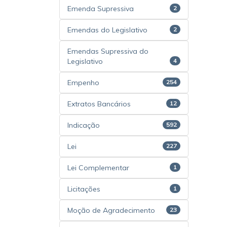
Emenda Supressiva
2
Emendas do Legislativo
2
Emendas Supressiva do
Legislativo
4
Empenho
254
Extratos Bancários
12
Indicação
592
Lei
227
Lei Complementar
1
Licitações
1
Moção de Agradecimento
23