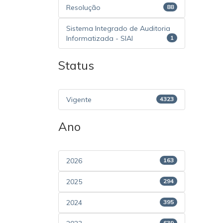
Resolução
88
Sistema Integrado de Auditoria
Informatizada - SIAI
1
Status
Vigente
4323
Ano
2026
163
2025
294
2024
395
639