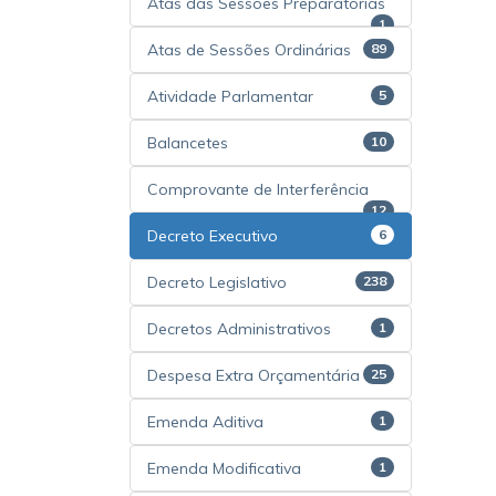
Atas das Sessões Preparatórias
1
Atas de Sessões Ordinárias
89
Atividade Parlamentar
5
Balancetes
10
Comprovante de Interferência
12
Decreto Executivo
6
Decreto Legislativo
238
Decretos Administrativos
1
Despesa Extra Orçamentária
25
Emenda Aditiva
1
Emenda Modificativa
1