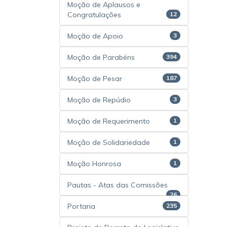
Moção de Aplausos e
Congratulações
12
Moção de Apoio
3
Moção de Parabéns
394
Moção de Pesar
187
Moção de Repúdio
3
Moção de Requerimento
1
Moção de Solidariedade
1
Moção Honrosa
1
Pautas - Atas das Comissões
26
Portaria
235