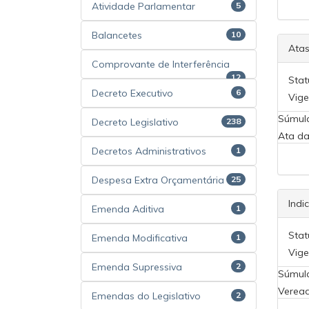
Atividade Parlamentar
5
Balancetes
10
Atas
Comprovante de Interferência
12
Stat
Decreto Executivo
6
Vige
Súmul
Decreto Legislativo
238
Ata da
Decretos Administrativos
1
Despesa Extra Orçamentária
25
Indi
Emenda Aditiva
1
Stat
Emenda Modificativa
1
Vige
Emenda Supressiva
2
Súmul
Veread
Emendas do Legislativo
2