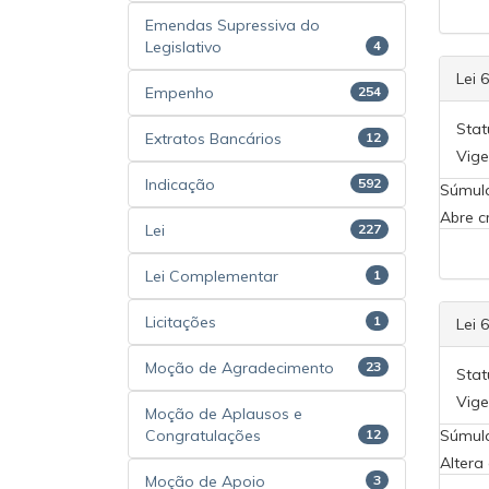
Emendas Supressiva do
Legislativo
4
Lei 
Empenho
254
Stat
Extratos Bancários
12
Vige
Indicação
592
Súmul
Abre c
Lei
227
Lei Complementar
1
Licitações
1
Lei 
Moção de Agradecimento
23
Stat
Vige
Moção de Aplausos e
Congratulações
12
Súmul
Altera
Moção de Apoio
3