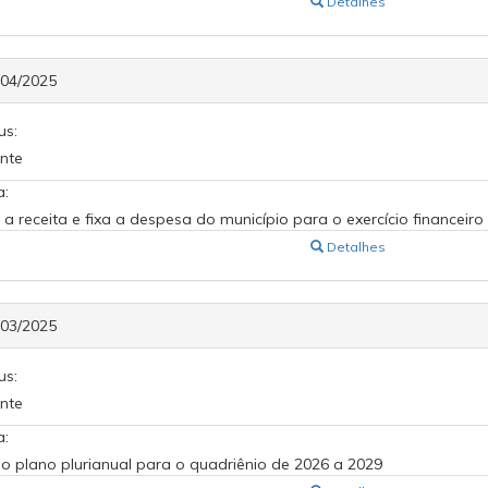
Detalhes
604/2025
us:
nte
a:
 a receita e fixa a despesa do município para o exercício financeiro
Detalhes
603/2025
us:
nte
a:
ui o plano plurianual para o quadriênio de 2026 a 2029