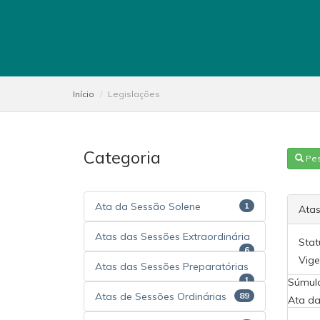
Início
Legislações
Categoria
Pe
Ata da Sessão Solene
1
Atas
Atas das Sessões Extraordinária
Stat
6
Vige
Atas das Sessões Preparatórias
1
Súmul
Atas de Sessões Ordinárias
89
Ata da