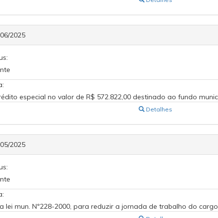
606/2025
us:
nte
a:
rédito especial no valor de R$ 572.822,00 destinado ao fundo muni
Detalhes
605/2025
us:
nte
a:
 a lei mun. Nº228-2000, para reduzir a jornada de trabalho do car