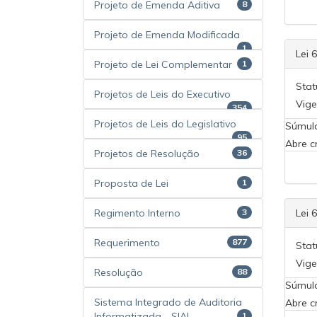
Projeto de Emenda Aditiva
8
Projeto de Emenda Modificada
1
Lei 
Projeto de Lei Complementar
1
Stat
Projetos de Leis do Executivo
Vige
354
Projetos de Leis do Legislativo
Súmul
95
Abre c
Projetos de Resolução
36
Proposta de Lei
1
Regimento Interno
3
Lei 
Requerimento
877
Stat
Vige
Resolução
88
Súmul
Sistema Integrado de Auditoria
Abre c
Informatizada - SIAI
1