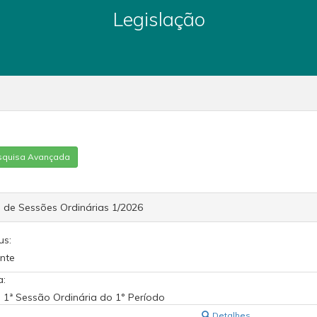
Legislação
squisa Avançada
 de Sessões Ordinárias 1/2026
us:
nte
a:
 1ª Sessão Ordinária do 1° Período
Detalhes