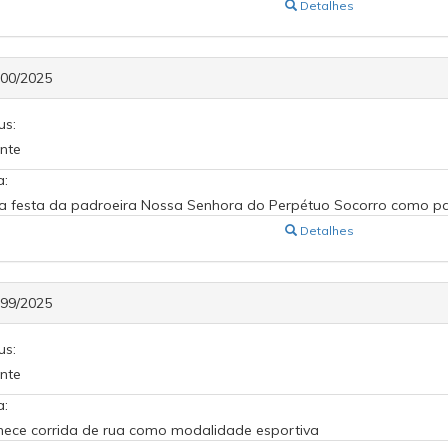
Detalhes
600/2025
us:
nte
a:
a festa da padroeira Nossa Senhora do Perpétuo Socorro como pat
Detalhes
599/2025
us:
nte
a:
ece corrida de rua como modalidade esportiva