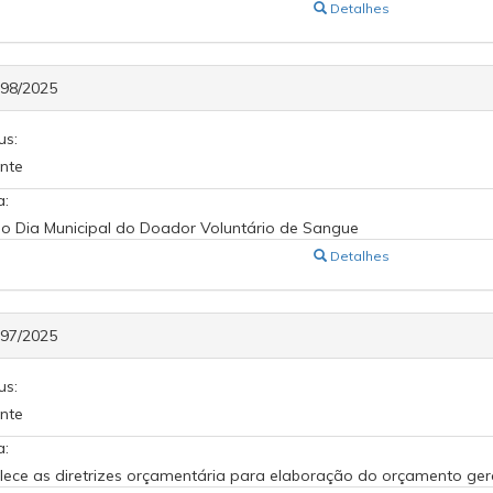
Detalhes
598/2025
us:
nte
a:
ui o Dia Municipal do Doador Voluntário de Sangue
Detalhes
597/2025
us:
nte
a:
lece as diretrizes orçamentária para elaboração do orçamento ger