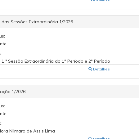
 das Sessões Extraordinária 1/2026
us:
nte
a:
 1 ª Sessão Extraordinária do 1° Período e 2° Período
Detalhes
cação 1/2026
us:
nte
a:
ora Nilmara de Assis Lima
Detalhes