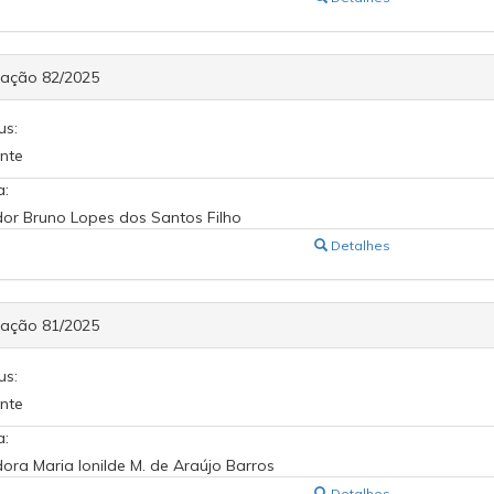
cação 82/2025
us:
nte
a:
or Bruno Lopes dos Santos Filho
Detalhes
cação 81/2025
us:
nte
a:
ora Maria Ionilde M. de Araújo Barros
Detalhes