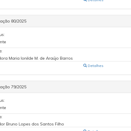
cação 80/2025
us:
nte
a:
ora Maria Ionilde M. de Araújo Barros
Detalhes
cação 79/2025
us:
nte
a:
or Bruno Lopes dos Santos Filho