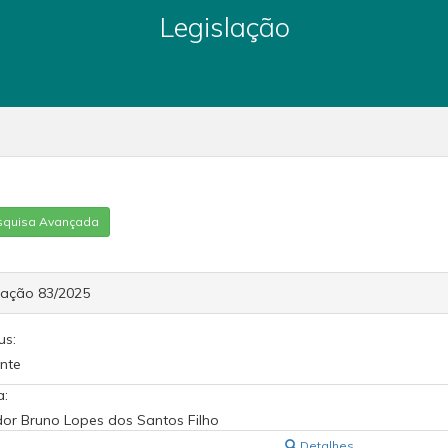
Legislação
squisa Avançada
cação 83/2025
us:
nte
a:
or Bruno Lopes dos Santos Filho
Detalhes