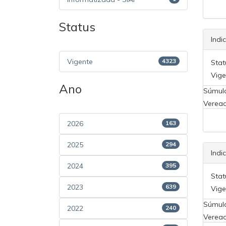
Status
Indi
Vigente
4323
Stat
Vige
Ano
Súmul
Veread
2026
163
2025
294
Indi
2024
395
Stat
2023
639
Vige
Súmul
2022
240
Veread