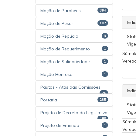
Moção de Parabéns
394
Indi
Moção de Pesar
187
Moção de Repúdio
3
Stat
Vige
Moção de Requerimento
1
Súmul
Veread
Moção de Solidariedade
1
Moção Honrosa
1
Pautas - Atas das Comissões
Indi
26
Portaria
235
Stat
Vige
Projeto de Decreto do Legislativo
480
Súmul
Projeto de Emenda
1
Veread