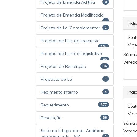
Projeto de Emenda Aditiva
8
Projeto de Emenda Modificada
1
Indi
Projeto de Lei Complementar
1
Stat
Projetos de Leis do Executivo
Vige
354
Projetos de Leis do Legislativo
Súmul
95
Veread
Projetos de Resolução
36
Proposta de Lei
1
Regimento Interno
3
Indi
Requerimento
877
Stat
Vige
Resolução
88
Súmul
Sistema Integrado de Auditoria
Veread
Informatizada - SIAI
1