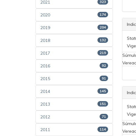
2021
323
2020
174
Indi
2019
204
Stat
2018
132
Vige
2017
219
Súmul
Veread
2016
92
2015
91
2014
145
Indi
2013
151
Stat
Vige
2012
71
Súmul
2011
114
Veread