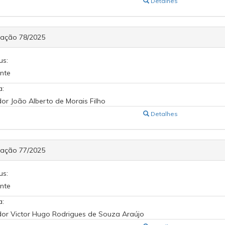
Detalhes
cação 78/2025
us:
nte
a:
or João Alberto de Morais Filho
Detalhes
cação 77/2025
us:
nte
a:
or Victor Hugo Rodrigues de Souza Araújo