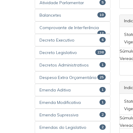
Atividade Parlamentar
5
Balancetes
10
Indi
Comprovante de Interferência
12
Stat
Decreto Executivo
6
Vige
Súmul
Decreto Legislativo
238
Veread
Decretos Administrativos
1
Despesa Extra Orçamentária
25
Indi
Emenda Aditiva
1
Stat
Emenda Modificativa
1
Vige
Emenda Supressiva
2
Súmul
Veread
Emendas do Legislativo
2