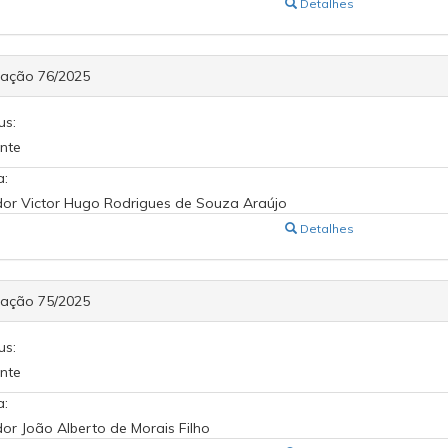
Detalhes
cação 76/2025
us:
nte
a:
or Victor Hugo Rodrigues de Souza Araújo
Detalhes
cação 75/2025
us:
nte
a:
or João Alberto de Morais Filho