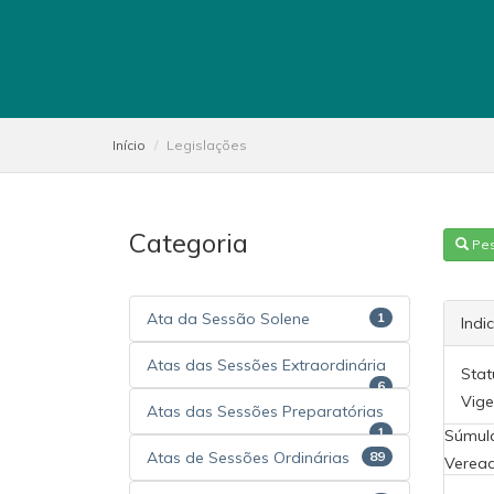
Início
Legislações
Categoria
Pe
Ata da Sessão Solene
1
Indi
Atas das Sessões Extraordinária
Stat
6
Vige
Atas das Sessões Preparatórias
1
Súmul
Atas de Sessões Ordinárias
89
Veread