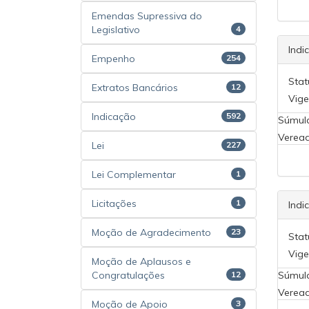
Emendas Supressiva do
Legislativo
4
Indi
Empenho
254
Stat
Extratos Bancários
12
Vige
Indicação
592
Súmul
Veread
Lei
227
Lei Complementar
1
Licitações
1
Indi
Moção de Agradecimento
23
Stat
Vige
Moção de Aplausos e
Congratulações
12
Súmul
Veread
Moção de Apoio
3